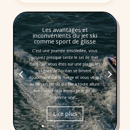
Les avantages et
inconvénients du jet ski
comme sport de glisse
C'est une journée ensoleillée, vous
pouvez presque sentir le sel de mer
dans l'air. Vous êtes sur une plage, les
vagues de l'océan se brisent
doucement sur le rivage et vous voyez
au loin un jet ski qui file à toute allure.
Avez-vous déjà envisagé le jet ski
comme une...
Lire plus