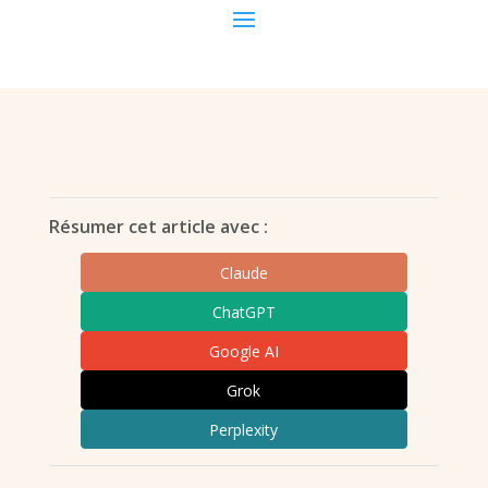
Résumer cet article avec :
Claude
ChatGPT
Google AI
Grok
Perplexity