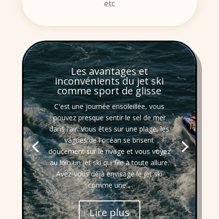
etc
Les avantages et
inconvénients du jet ski
comme sport de glisse
C'est une journée ensoleillée, vous
pouvez presque sentir le sel de mer
dans l'air. Vous êtes sur une plage, les
vagues de l'océan se brisent
doucement sur le rivage et vous voyez
au loin un jet ski qui file à toute allure.
Avez-vous déjà envisagé le jet ski
comme une...
Lire plus