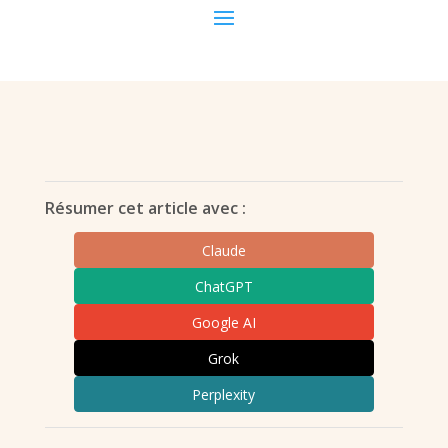
Résumer cet article avec :
Claude
ChatGPT
Google AI
Grok
Perplexity