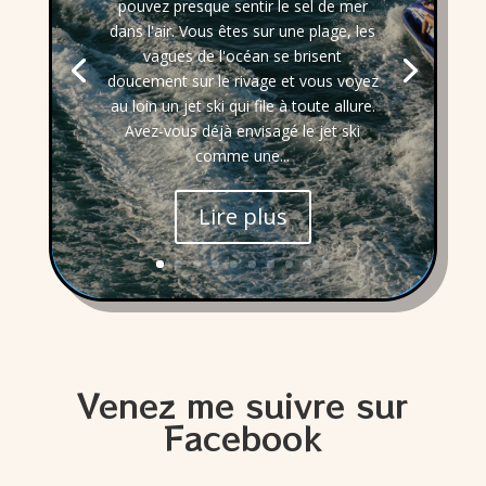
pouvez presque sentir le sel de mer
dans l'air. Vous êtes sur une plage, les
vagues de l'océan se brisent
doucement sur le rivage et vous voyez
au loin un jet ski qui file à toute allure.
Avez-vous déjà envisagé le jet ski
comme une...
Lire plus
Venez me suivre sur
Facebook