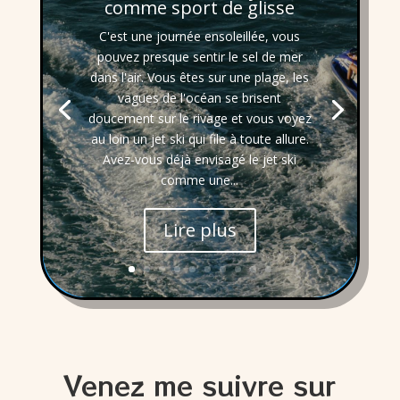
comme sport de glisse
C'est une journée ensoleillée, vous
pouvez presque sentir le sel de mer
dans l'air. Vous êtes sur une plage, les
vagues de l'océan se brisent
doucement sur le rivage et vous voyez
au loin un jet ski qui file à toute allure.
Avez-vous déjà envisagé le jet ski
comme une...
Lire plus
Venez me suivre sur