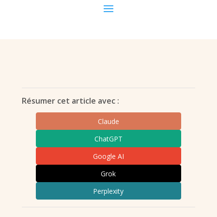
Résumer cet article avec :
Claude
ChatGPT
Google AI
Grok
Perplexity