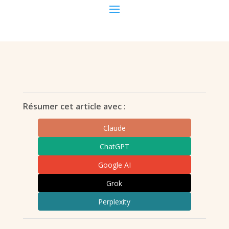
Résumer cet article avec :
Claude
ChatGPT
Google AI
Grok
Perplexity