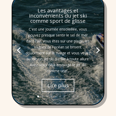
Les avantages et
inconvénients du jet ski
comme sport de glisse
C'est une journée ensoleillée, vous
pouvez presque sentir le sel de mer
dans l'air. Vous êtes sur une plage, les
vagues de l'océan se brisent
doucement sur le rivage et vous voyez
au loin un jet ski qui file à toute allure.
Avez-vous déjà envisagé le jet ski
comme une...
Lire plus