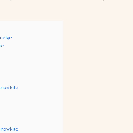
 neige
te
snowkite
 snowkite