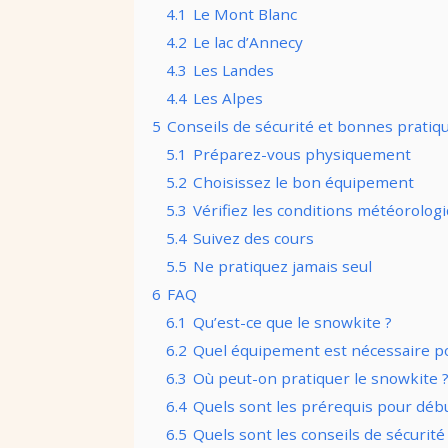
4.1
Le Mont Blanc
4.2
Le lac d’Annecy
4.3
Les Landes
4.4
Les Alpes
5
Conseils de sécurité et bonnes pratiq
5.1
Préparez-vous physiquement
5.2
Choisissez le bon équipement
5.3
Vérifiez les conditions météorolog
5.4
Suivez des cours
5.5
Ne pratiquez jamais seul
6
FAQ
6.1
Qu’est-ce que le snowkite ?
6.2
Quel équipement est nécessaire po
6.3
Où peut-on pratiquer le snowkite 
6.4
Quels sont les prérequis pour débu
6.5
Quels sont les conseils de sécurité