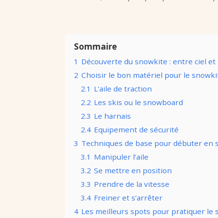
Sommaire
1
Découverte du snowkite : entre ciel et
2
Choisir le bon matériel pour le snowki
2.1
L’aile de traction
2.2
Les skis ou le snowboard
2.3
Le harnais
2.4
Equipement de sécurité
3
Techniques de base pour débuter en 
3.1
Manipuler l’aile
3.2
Se mettre en position
3.3
Prendre de la vitesse
3.4
Freiner et s’arrêter
4
Les meilleurs spots pour pratiquer le