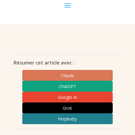
Résumer cet article avec :
Claude
ChatGPT
Google AI
Grok
Perplexity